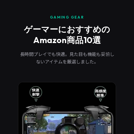
内
容
GAMING GEAR
を
ゲーマーにおすすめの
ス
キ
Amazon商品10選
ッ
プ
長時間プレイでも快適。見た目も機能も妥協し
ないアイテムを厳選しました。